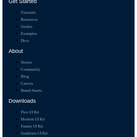
Get Started
Tutorials
Resources
Guides
Examples
Docs
About
Stories
Community
Blog
Careers
Brand Assets
Downloads
Flex UI Kit
Modern UI Kit
Framer UI Kit
Gradients UI Kit