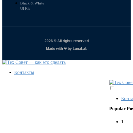
Black & White
UI Kit
2026 © All rights reserved
Made with ❤ by LunaLab
Контакты
Конт
Popular Pos
1