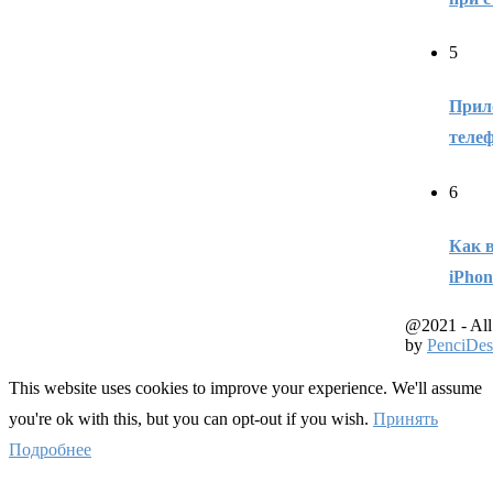
5
Прил
теле
6
Как 
iPhon
@2021 - All
by
PenciDes
This website uses cookies to improve your experience. We'll assume
you're ok with this, but you can opt-out if you wish.
Принять
Подробнее