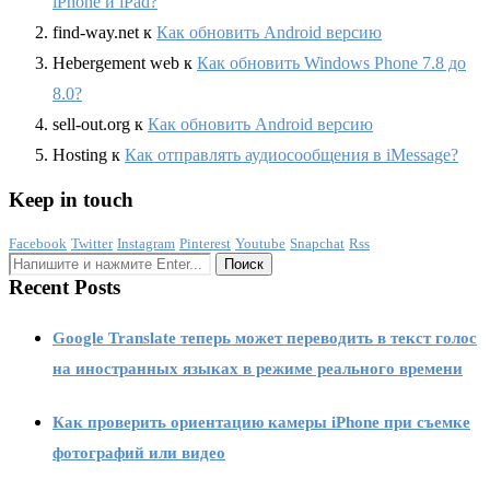
iPhone и iPad?
find-way.net
к
Как обновить Android версию
Hebergement web
к
Как обновить Windows Phone 7.8 до
8.0?
sell-out.org
к
Как обновить Android версию
Hosting
к
Как отправлять аудиосообщения в iMessage?
Keep in touch
Facebook
Twitter
Instagram
Pinterest
Youtube
Snapchat
Rss
Recent Posts
Google Translate теперь может переводить в текст голос
на иностранных языках в режиме реального времени
Как проверить ориентацию камеры iPhone при съемке
фотографий или видео